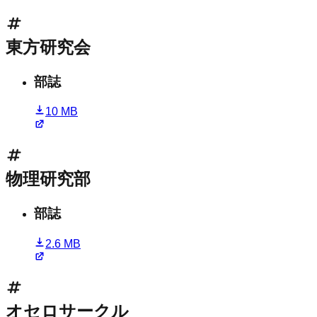
東方研究会
部誌
10 MB
物理研究部
部誌
2.6 MB
オセロサークル