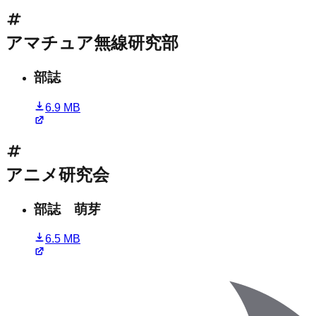
アマチュア無線研究部
部誌
6.9 MB
アニメ研究会
部誌 萌芽
6.5 MB