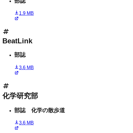
部誌
1.9 MB
BeatLink
部誌
3.6 MB
化学研究部
部誌 化学の散歩道
3.6 MB