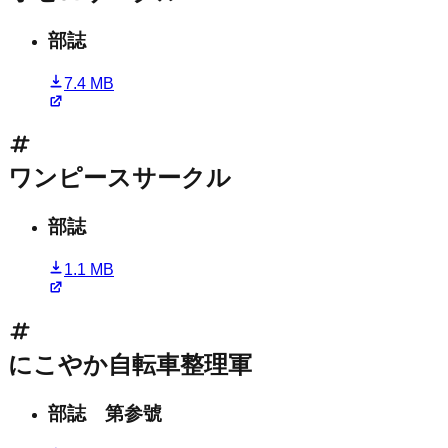
部誌
7.4 MB
ワンピースサークル
部誌
1.1 MB
にこやか自転車整理軍
部誌 第参號