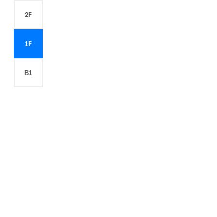
2F
1F
B1