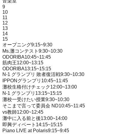
音楽室
9
10
11
12
13
14
15
オープニング
9:15
~
9:30
Ms.灘コンテスト
9:30
~
10:30
ODORIBA
10:45
~
11:45
筋肉王
12:00
~
13:15
ODORIBA
13:15
~
15:15
N-1 グランプリ 敗者復活戦
9:30
~
10:30
IPPONグランプリ
10:45
~
11:45
灘校生格付けチェック
12:00
~
13:00
N-1 グランプリ
13:15
~
15:15
灘校一受けたい授業
9:30
~
10:30
そこまで言って委員会 ND
10:45
~
11:45
vs教師
12:00
~
12:45
灘中に入る前と後
13:00
~
14:00
即興ディベート
14:15
~
15:15
Piano LIVE at Polaris
9:15
~
9:45