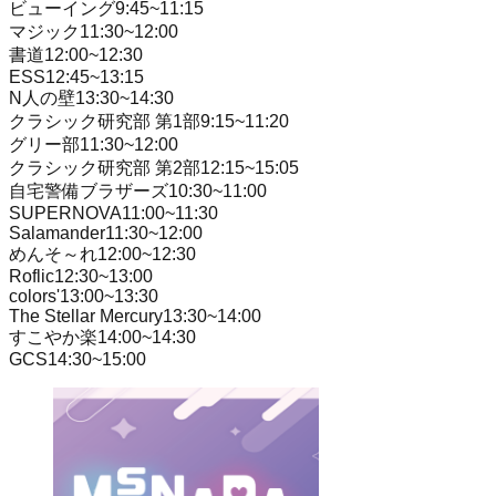
ビューイング
9:45
~
11:15
マジック
11:30
~
12:00
書道
12:00
~
12:30
ESS
12:45
~
13:15
N人の壁
13:30
~
14:30
クラシック研究部 第1部
9:15
~
11:20
グリー部
11:30
~
12:00
クラシック研究部 第2部
12:15
~
15:05
自宅警備ブラザーズ
10:30
~
11:00
SUPERNOVA
11:00
~
11:30
Salamander
11:30
~
12:00
めんそ～れ
12:00
~
12:30
Roflic
12:30
~
13:00
colors'
13:00
~
13:30
The Stellar Mercury
13:30
~
14:00
すこやか楽
14:00
~
14:30
GCS
14:30
~
15:00