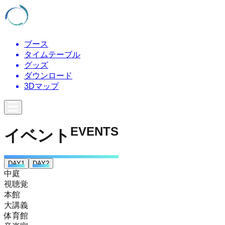
ブース
タイムテーブル
グッズ
ダウンロード
3Dマップ
EVENTS
イベント
DAY
1
DAY
2
中庭
視聴覚
本館
大講義
体育館